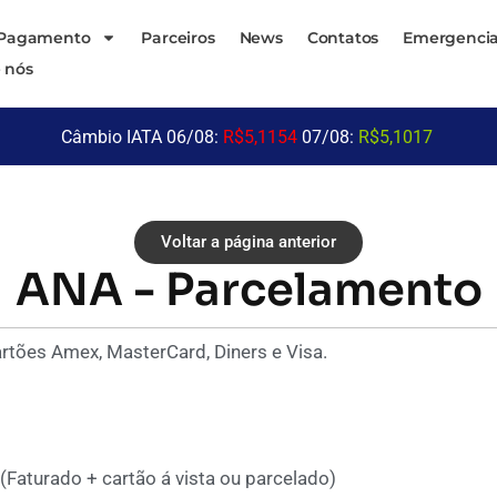
 Pagamento
Parceiros
News
Contatos
Emergencia
 nós
Câmbio IATA 06/08:
R$5,1154
07/08:
R$5,1017
Voltar a página anterior
ANA - Parcelamento
rtões Amex, MasterCard, Diners e Visa.
Faturado + cartão á vista ou parcelado)