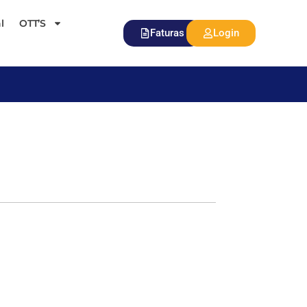
l
OTT’S
Faturas
Login