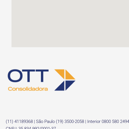
(11) 41189368 | São Paulo (19) 3500-2058 | Interior 0800 580 249
CNPJ: 35.834.992/0001-37