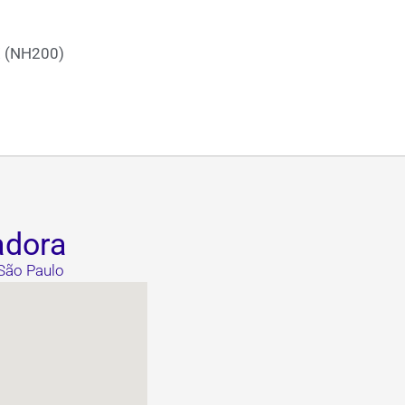
X (NH200)
adora
 São Paulo