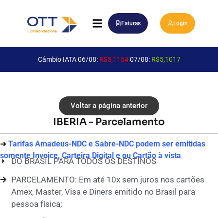
Faturas
Login
Câmbio IATA 06/08:
R$5,1154
07/08:
R$5,1017
Voltar a página anterior
IBERIA - Parcelamento
➜
Tarifas Amadeus-NDC e Sabre-NDC podem ser emitidas
somente Invoice, Carteira Digital e ou Cartão à vista
DO BRASIL PARA TODOS OS DESTINOS
PARCELAMENTO: Em até 10x sem juros nos cartões
Amex, Master, Visa e Diners emitido no Brasil para
pessoa física;