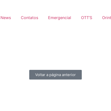
News
Contatos
Emergencial
OTT’S
Orin
Voltar a página anterior