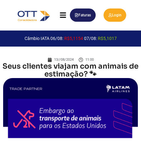
Faturas
Login
Câmbio IATA 06/08:
R$5,1154
07/08:
R$5,1017
13//08/2024
11:00
Seus clientes viajam com animais de
estimação? 🐾