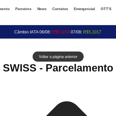
mento
Parceiros
News
Contatos
Emergencial
OTT’S
Câmbio IATA 06/08:
R$5,1154
07/08:
R$5,1017
Voltar a página anterior
SWISS - Parcelamento