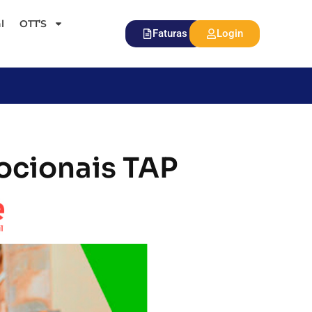
l
OTT’S
Faturas
Login
ocionais TAP