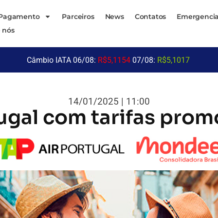
 Pagamento
Parceiros
News
Contatos
Emergencia
 nós
Câmbio IATA 06/08:
R$5,1154
07/08:
R$5,1017
14/01/2025 | 11:00
ugal com tarifas prom