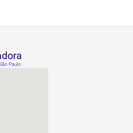
adora
 São Paulo