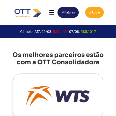
Faturas
Login
Câmbio IATA 06/08:
R$5,1154
07/08:
R$5,1017
Os melhores parceiros estão
com a OTT Consolidadora