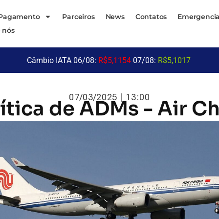
 Pagamento
Parceiros
News
Contatos
Emergencia
 nós
Câmbio IATA 06/08:
R$5,1154
07/08:
R$5,1017
07/03/2025 | 13:00
ítica de ADMs - Air C