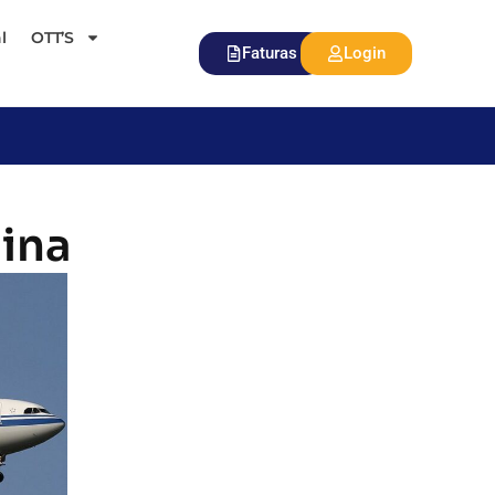
l
OTT’S
Faturas
Login
hina