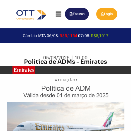
Faturas
Login
Câmbio IATA 06/08:
R$5,1154
07/08:
R$5,1017
05/03/2025 | 10:00
Política de ADMs - Emirates