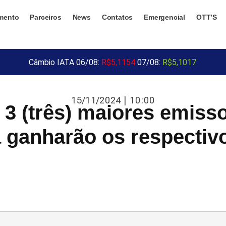
mento
Parceiros
News
Contatos
Emergencial
OTT’S
Câmbio IATA 06/08:
R$5,1154
07/08:
R$5,1017
15/11/2024 | 10:00
 3 (três) maiores emiss
 ganharão os respectiv