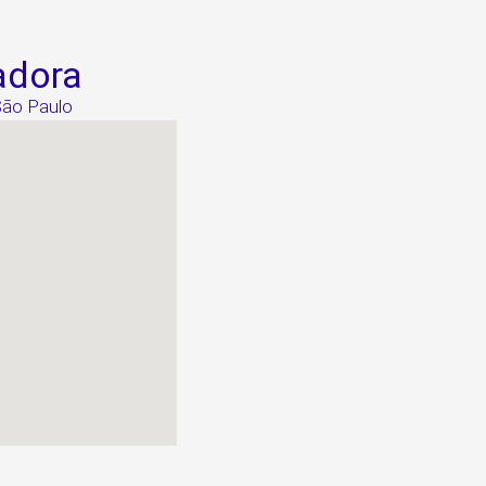
adora
 São Paulo