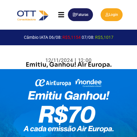
Faturas
Login
Câmbio IATA 06/08:
R$5,1154
07/08:
R$5,1017
12/11/2024 | 12:00
Emitiu, Ganhou! Air Europa.