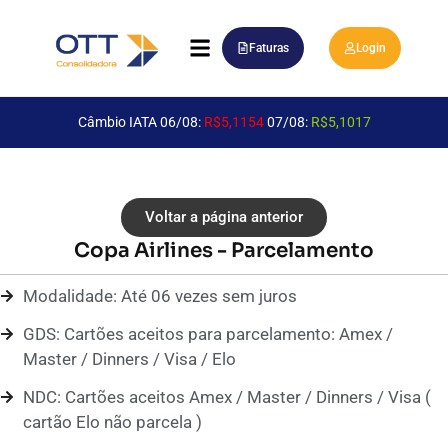
Faturas
Login
Câmbio IATA 06/08:
R$5,1154
07/08:
R$5,1017
Voltar a página anterior
Copa Airlines - Parcelamento
Modalidade: Até 06 vezes sem juros
GDS: Cartões aceitos para parcelamento: Amex /
Master / Dinners / Visa / Elo
NDC: Cartões aceitos Amex / Master / Dinners / Visa (
cartão Elo não parcela )