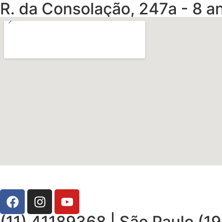
R. da Consolação, 247a - 8 an
(11) 41189368 | São Paulo (1