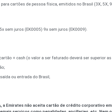
ra cartões de pessoa física, emitidos no Brasil (3X, 5X, 9
5x sem juros (EK0005) 9x sem juros (EK0009).
rtão + cash (o valor a ser faturado deverá ser superior a
ão;
aída ou entrada do Brasil;
 a Emirates não aceita cartão de crédito corporativo em
mais serviços como penalidades, ancillaries, etc. Nem 