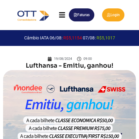
Faturas
Login
Câmbio IATA 06/08:
R$5,1154
07/08:
R$5,1017
19/08/2024
09:00
Lufthansa - Emitiu, ganhou!