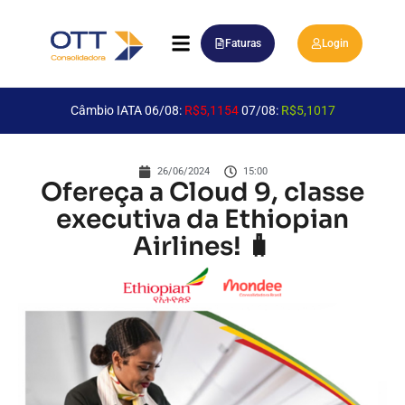
Faturas
Login
Câmbio IATA 06/08:
R$5,1154
07/08:
R$5,1017
26/06/2024
15:00
Ofereça a Cloud 9, classe
executiva da Ethiopian
Airlines! 🧳