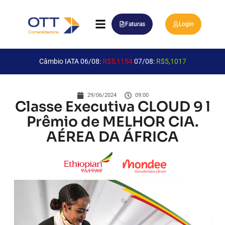
Faturas
Login
Câmbio IATA 06/08:
R$5,1154
07/08:
R$5,1017
29/06/2024
09:00
Classe Executiva CLOUD 9 l
Prêmio de MELHOR CIA.
AÉREA DA ÁFRICA