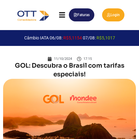
Faturas
Login
Câmbio IATA 06/08:
R$5,1154
07/08:
R$5,1017
11/10/2024
17:15
GOL: Descubra o Brasil com tarifas
especiais!