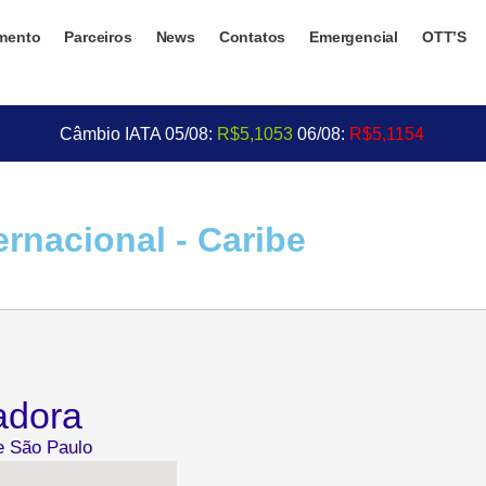
mento
Parceiros
News
Contatos
Emergencial
OTT’S
Câmbio IATA 05/08:
R$5,1053
06/08:
R$5,1154
rnacional - Caribe
adora
de São Paulo