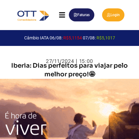
Faturas
Login
Câmbio IATA 06/08:
R$5,1154
07/08:
R$5,1017
27/11/2024 | 15:00
Iberia: Dias perfeitos para viajar pelo
melhor preço!🤩