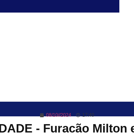
08/10//2024
17:40
IDADE - Furacão Milton 