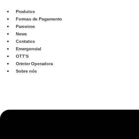
Skip
to
Produtos
content
Formas de Pagamento
Parceiros
News
Contatos
Emergencial
OTT’S
Orinter Operadora
Sobre nós