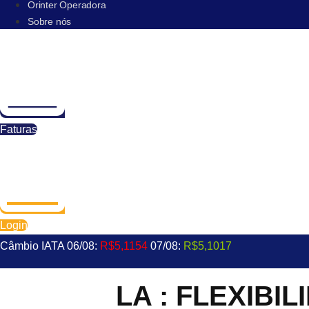
Orinter Operadora
Sobre nós
Faturas
Login
Câmbio IATA 06/08:
R$5,1154
07/08:
R$5,1017
LA : FLEXIBIL