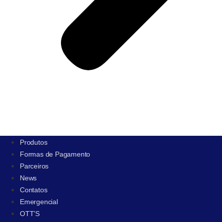
Produtos
Formas de Pagamento
Parceiros
News
Contatos
Emergencial
OTT’S