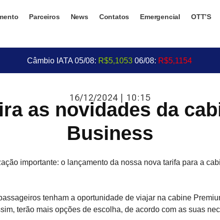
mento
Parceiros
News
Contatos
Emergencial
OTT’S
Câmbio IATA 05/08:
R$5,1053
06/08:
R$5,1154
16/12/2024 | 10:15
ira as novidades da ca
Business
ação importante: o lançamento da nossa nova tarifa para a cab
s passageiros tenham a oportunidade de viajar na cabine Prem
 Assim, terão mais opções de escolha, de acordo com as suas ne