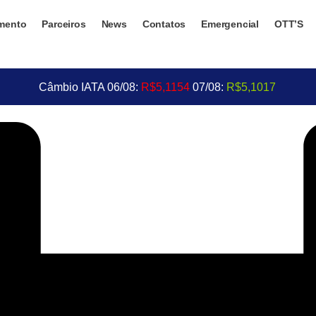
mento
Parceiros
News
Contatos
Emergencial
OTT’S
Câmbio IATA 06/08:
R$5,1154
07/08:
R$5,1017