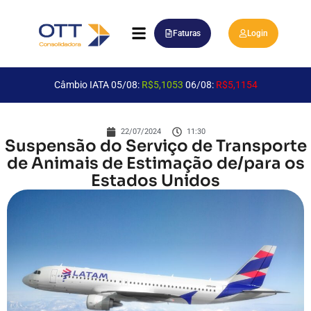
Faturas
Login
Câmbio IATA 05/08:
R$5,1053
06/08:
R$5,1154
22/07/2024
11:30
Suspensão do Serviço de Transporte
de Animais de Estimação de/para os
Estados Unidos