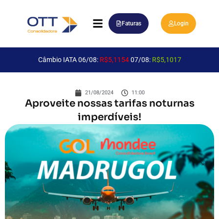
Faturas
Login
Câmbio IATA 06/08:
R$5,1154
07/08:
R$5,1017
21/08/2024
11:00
Aproveite nossas tarifas noturnas
imperdíveis!