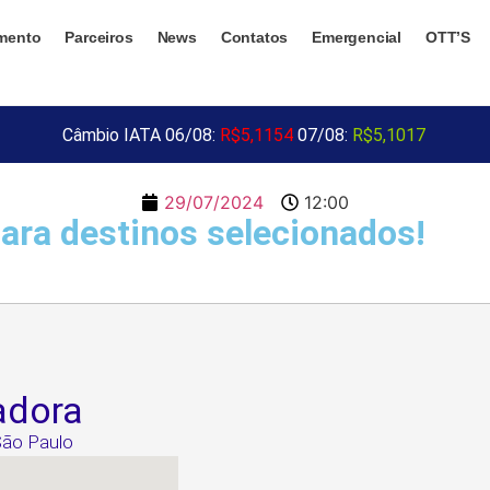
mento
Parceiros
News
Contatos
Emergencial
OTT’S
Câmbio IATA 06/08:
R$5,1154
07/08:
R$5,1017
29/07/2024
12:00
para destinos selecionados!
adora
 São Paulo