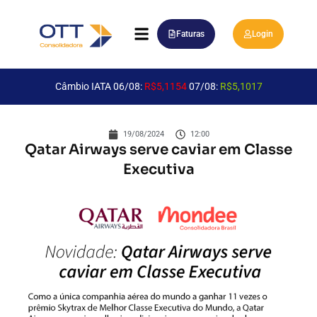
Faturas
Login
Câmbio IATA 06/08:
R$5,1154
07/08:
R$5,1017
19/08/2024
12:00
Qatar Airways serve caviar em Classe
Executiva