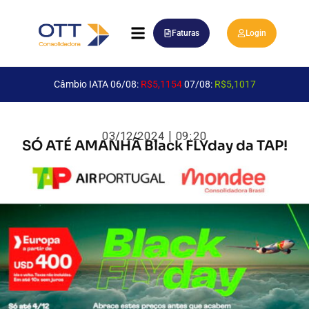
Faturas
Login
Câmbio IATA 06/08:
R$5,1154
07/08:
R$5,1017
03/12/2024 | 09:20
SÓ ATÉ AMANHÃ Black FLYday da TAP!