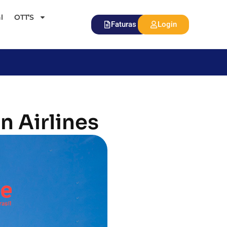
l
OTT’S
Faturas
Login
n Airlines