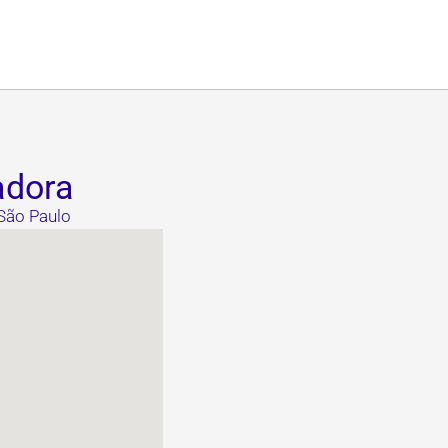
adora
 São Paulo