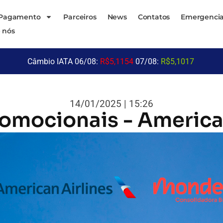
 Pagamento
Parceiros
News
Contatos
Emergencia
 nós
Câmbio IATA 06/08:
R$5,1154
07/08:
R$5,1017
14/01/2025 | 15:26
romocionais - America